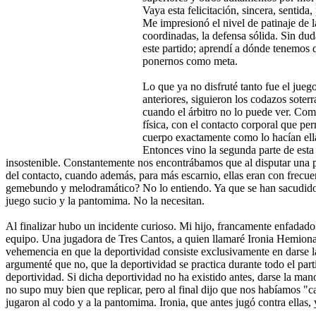
Vaya esta felicitación, sincera, sentida
Me impresionó el nivel de patinaje de l
coordinadas, la defensa sólida. Sin du
este partido; aprendí a dónde tenemos q
ponernos como meta.
Lo que ya no disfruté tanto fue el jue
anteriores, siguieron los codazos soterr
cuando el árbitro no lo puede ver. Com
física, con el contacto corporal que pe
cuerpo exactamente como lo hacían ella
Entonces vino la segunda parte de esta 
insostenible. Constantemente nos encontrábamos que al disputar una pa
del contacto, cuando además, para más escarnio, ellas eran con frec
gemebundo y melodramático? No lo entiendo. Ya que se han sacudido 
juego sucio y la pantomima. No la necesitan.
Al finalizar hubo un incidente curioso. Mi hijo, francamente enfadado 
equipo. Una jugadora de Tres Cantos, a quien llamaré Ironia Hemiona, 
vehemencia en que la deportividad consiste exclusivamente en darse la
argumenté que no, que la deportividad se practica durante todo el part
deportividad. Si dicha deportividad no ha existido antes, darse la mano
no supo muy bien que replicar, pero al final dijo que nos habíamos "ca
jugaron al codo y a la pantomima. Ironia, que antes jugó contra ellas, 