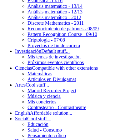
Estadística -15/16
Análisis matemático - 13/14
Análisis matemático - 12/13
Análisis matemático - 2012
Discrete Mathematics - 2011
Reconocimiento de patrones - 08/09
Pattern Recognition Course - 09/10
Criptología - 07/08
Proyectos de fin de carrera
Investigación
Default stuff...
Mis temas de investigación
Próximos eventos científicos
Ciencias
Compatible with other extensions
Matemáticas
Artículos en Divulgamat
Artes
Cool stuff...
Madrid Recorder Project
Música y ciencia
Mis conciertos
Contrasteatro - Contrastheatre
English
Affordable solution...
Social
Cool stuff...
Educación
Salud - Consumo
Pensamiento crítico