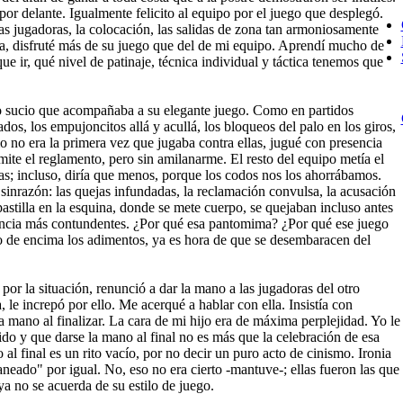
, por delante. Igualmente felicito al equipo por el juego que desplegó.
as jugadoras, la colocación, las salidas de zona tan armoniosamente
da, disfruté más de su juego que del de mi equipo. Aprendí mucho de
ue ir, qué nivel de patinaje, técnica individual y táctica tenemos que
go sucio que acompañaba a su elegante juego. Como en partidos
ados, los empujoncitos allá y acullá, los bloqueos del palo en los giros,
o no era la primera vez que jugaba contra ellas, jugué con presencia
rmite el reglamento, pero sin amilanarme. El resto del equipo metía el
s; incluso, diría que menos, porque los codos nos los ahorrábamos.
sinrazón: las quejas infundadas, la reclamación convulsa, la acusación
stilla en la esquina, donde se mete cuerpo, se quejaban incluso antes
uencia más contundentes. ¿Por qué esa pantomima? ¿Por qué ese juego
de encima los adimentos, ya es hora de que se desembaracen del
por la situación, renunció a dar la mano a las jugadoras del otro
le increpó por ello. Me acerqué a hablar con ella. Insistía con
 mano al finalizar. La cara de mi hijo era de máxima perplejidad. Yo le
ido y que darse la mano al final no es más que la celebración de esa
 al final es un rito vacío, por no decir un puro acto de cinismo. Ironia
neado" por igual. No, eso no era cierto -mantuve-; ellas fueron las que
ya no se acuerda de su estilo de juego.