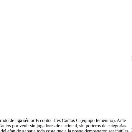
ido de liga sénior B contra Tres Cantos C (equipo femenino). Ante
Cantos por venir sin jugadores de nacional, sin porteros de categorías
del afán de ganar a toda costa que a la postre demostraron ser inútiles.