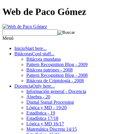
Web de Paco Gómez
Menú
Inicio
Start here...
Bitácoras
Cool stuff...
Bitácora mundana
Pattern Recognition Blog - 2009
Bitácora patrones - 2008
Pattern Recognition Blog - 2008
Bitácora de Criptología - 2008
Docencia
Only here...
Información general - Docencia
Álgebra - 20
Digital Signal Processing
Lógica y MD - 19/20
Estadística - 19
Estadística 17/18
Lógica y MD 16/17
Matemática Discreta 14/15