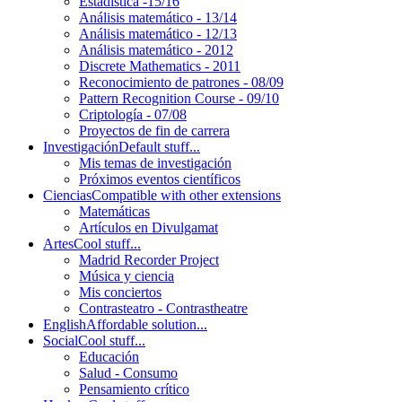
Estadística -15/16
Análisis matemático - 13/14
Análisis matemático - 12/13
Análisis matemático - 2012
Discrete Mathematics - 2011
Reconocimiento de patrones - 08/09
Pattern Recognition Course - 09/10
Criptología - 07/08
Proyectos de fin de carrera
Investigación
Default stuff...
Mis temas de investigación
Próximos eventos científicos
Ciencias
Compatible with other extensions
Matemáticas
Artículos en Divulgamat
Artes
Cool stuff...
Madrid Recorder Project
Música y ciencia
Mis conciertos
Contrasteatro - Contrastheatre
English
Affordable solution...
Social
Cool stuff...
Educación
Salud - Consumo
Pensamiento crítico