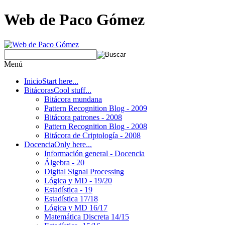
Web de Paco Gómez
Menú
Inicio
Start here...
Bitácoras
Cool stuff...
Bitácora mundana
Pattern Recognition Blog - 2009
Bitácora patrones - 2008
Pattern Recognition Blog - 2008
Bitácora de Criptología - 2008
Docencia
Only here...
Información general - Docencia
Álgebra - 20
Digital Signal Processing
Lógica y MD - 19/20
Estadística - 19
Estadística 17/18
Lógica y MD 16/17
Matemática Discreta 14/15