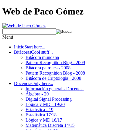
Web de Paco Gómez
Menú
Inicio
Start here...
Bitácoras
Cool stuff...
Bitácora mundana
Pattern Recognition Blog - 2009
Bitácora patrones - 2008
Pattern Recognition Blog - 2008
Bitácora de Criptología - 2008
Docencia
Only here...
Información general - Docencia
Álgebra - 20
Digital Signal Processing
Lógica y MD - 19/20
Estadística - 19
Estadística 17/18
Lógica y MD 16/17
Matemática Discreta 14/15