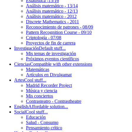
Estadística -15/16
Análisis matemático - 13/14
Análisis matemático - 12/13
Análisis matemático - 2012
Discrete Mathematics - 2011
Reconocimiento de patrones - 08/09
Pattern Recognition Course - 09/10
Criptología - 07/08
Proyectos de fin de carrera
Investigación
Default stuff...
Mis temas de investigación
Próximos eventos científicos
Ciencias
Compatible with other extensions
Matemáticas
Artículos en Divulgamat
Artes
Cool stuff...
Madrid Recorder Project
Música y ciencia
Mis conciertos
Contrasteatro - Contrastheatre
English
Affordable solution...
Social
Cool stuff...
Educación
Salud - Consumo
Pensamiento crítico