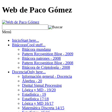
Web de Paco Gómez
Menú
Inicio
Start here...
Bitácoras
Cool stuff...
Bitácora mundana
Pattern Recognition Blog - 2009
Bitácora patrones - 2008
Pattern Recognition Blog - 2008
Bitácora de Criptología - 2008
Docencia
Only here...
Información general - Docencia
Álgebra - 20
Digital Signal Processing
Lógica y MD - 19/20
Estadística - 19
Estadística 17/18
Lógica y MD 16/17
Matemática Discreta 14/15