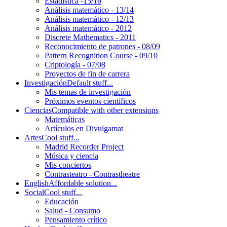
Estadística -15/16
Análisis matemático - 13/14
Análisis matemático - 12/13
Análisis matemático - 2012
Discrete Mathematics - 2011
Reconocimiento de patrones - 08/09
Pattern Recognition Course - 09/10
Criptología - 07/08
Proyectos de fin de carrera
Investigación
Default stuff...
Mis temas de investigación
Próximos eventos científicos
Ciencias
Compatible with other extensions
Matemáticas
Artículos en Divulgamat
Artes
Cool stuff...
Madrid Recorder Project
Música y ciencia
Mis conciertos
Contrasteatro - Contrastheatre
English
Affordable solution...
Social
Cool stuff...
Educación
Salud - Consumo
Pensamiento crítico