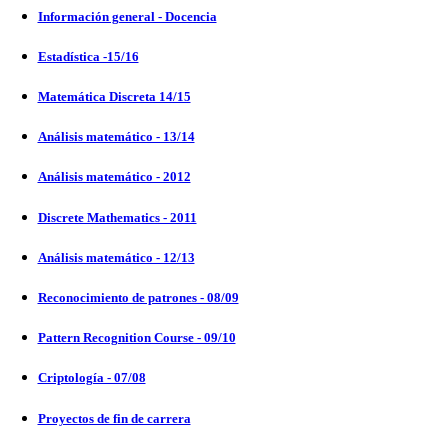
Información general - Docencia
Estadística -15/16
Matemática Discreta 14/15
Análisis matemático - 13/14
Análisis matemático - 2012
Discrete Mathematics - 2011
Análisis matemático - 12/13
Reconocimiento de patrones - 08/09
Pattern Recognition Course - 09/10
Criptología - 07/08
Proyectos de fin de carrera