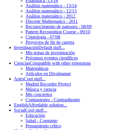
Estadística -15/16
Análisis matemático - 13/14
Análisis matemático - 12/13
Análisis matemático - 2012
Discrete Mathematics - 2011
Reconocimiento de patrones - 08/09
Pattern Recognition Course - 09/10
Criptología - 07/08
Proyectos de fin de carrera
Investigación
Default stuff...
Mis temas de investigación
Próximos eventos científicos
Ciencias
Compatible with other extensions
Matemáticas
Artículos en Divulgamat
Artes
Cool stuff...
Madrid Recorder Project
Música y ciencia
Mis conciertos
Contrasteatro - Contrastheatre
English
Affordable solution...
Social
Cool stuff...
Educación
Salud - Consumo
Pensamiento crítico