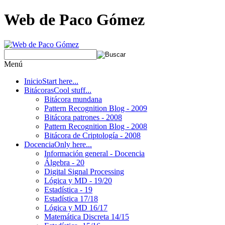
Web de Paco Gómez
Menú
Inicio
Start here...
Bitácoras
Cool stuff...
Bitácora mundana
Pattern Recognition Blog - 2009
Bitácora patrones - 2008
Pattern Recognition Blog - 2008
Bitácora de Criptología - 2008
Docencia
Only here...
Información general - Docencia
Álgebra - 20
Digital Signal Processing
Lógica y MD - 19/20
Estadística - 19
Estadística 17/18
Lógica y MD 16/17
Matemática Discreta 14/15