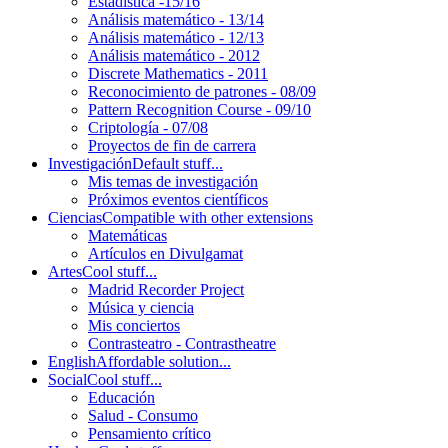
Estadística -15/16
Análisis matemático - 13/14
Análisis matemático - 12/13
Análisis matemático - 2012
Discrete Mathematics - 2011
Reconocimiento de patrones - 08/09
Pattern Recognition Course - 09/10
Criptología - 07/08
Proyectos de fin de carrera
Investigación
Default stuff...
Mis temas de investigación
Próximos eventos científicos
Ciencias
Compatible with other extensions
Matemáticas
Artículos en Divulgamat
Artes
Cool stuff...
Madrid Recorder Project
Música y ciencia
Mis conciertos
Contrasteatro - Contrastheatre
English
Affordable solution...
Social
Cool stuff...
Educación
Salud - Consumo
Pensamiento crítico