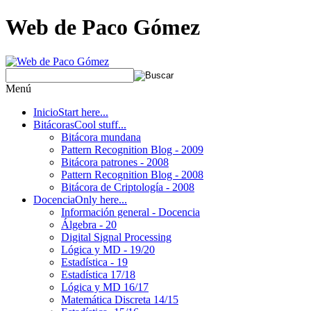
Web de Paco Gómez
Menú
Inicio
Start here...
Bitácoras
Cool stuff...
Bitácora mundana
Pattern Recognition Blog - 2009
Bitácora patrones - 2008
Pattern Recognition Blog - 2008
Bitácora de Criptología - 2008
Docencia
Only here...
Información general - Docencia
Álgebra - 20
Digital Signal Processing
Lógica y MD - 19/20
Estadística - 19
Estadística 17/18
Lógica y MD 16/17
Matemática Discreta 14/15