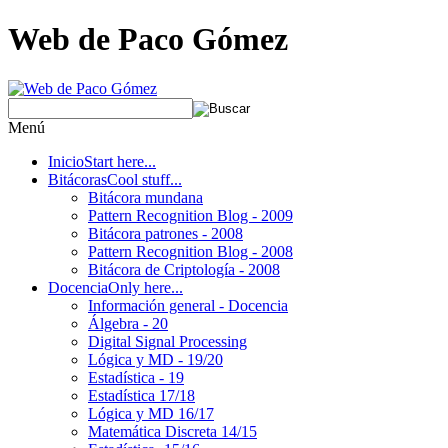
Web de Paco Gómez
Menú
Inicio
Start here...
Bitácoras
Cool stuff...
Bitácora mundana
Pattern Recognition Blog - 2009
Bitácora patrones - 2008
Pattern Recognition Blog - 2008
Bitácora de Criptología - 2008
Docencia
Only here...
Información general - Docencia
Álgebra - 20
Digital Signal Processing
Lógica y MD - 19/20
Estadística - 19
Estadística 17/18
Lógica y MD 16/17
Matemática Discreta 14/15