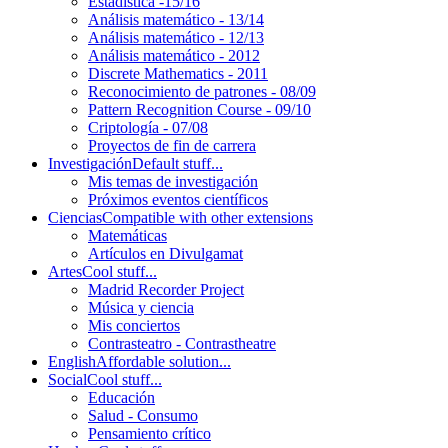
Estadística -15/16
Análisis matemático - 13/14
Análisis matemático - 12/13
Análisis matemático - 2012
Discrete Mathematics - 2011
Reconocimiento de patrones - 08/09
Pattern Recognition Course - 09/10
Criptología - 07/08
Proyectos de fin de carrera
Investigación
Default stuff...
Mis temas de investigación
Próximos eventos científicos
Ciencias
Compatible with other extensions
Matemáticas
Artículos en Divulgamat
Artes
Cool stuff...
Madrid Recorder Project
Música y ciencia
Mis conciertos
Contrasteatro - Contrastheatre
English
Affordable solution...
Social
Cool stuff...
Educación
Salud - Consumo
Pensamiento crítico