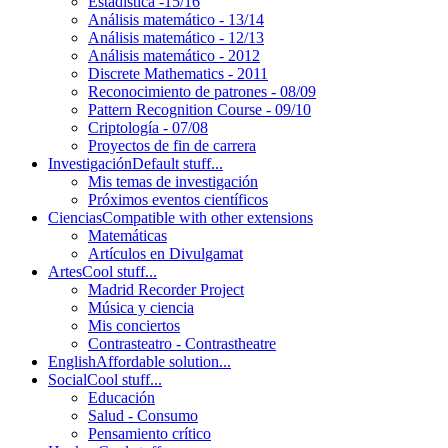
Estadística -15/16
Análisis matemático - 13/14
Análisis matemático - 12/13
Análisis matemático - 2012
Discrete Mathematics - 2011
Reconocimiento de patrones - 08/09
Pattern Recognition Course - 09/10
Criptología - 07/08
Proyectos de fin de carrera
Investigación
Default stuff...
Mis temas de investigación
Próximos eventos científicos
Ciencias
Compatible with other extensions
Matemáticas
Artículos en Divulgamat
Artes
Cool stuff...
Madrid Recorder Project
Música y ciencia
Mis conciertos
Contrasteatro - Contrastheatre
English
Affordable solution...
Social
Cool stuff...
Educación
Salud - Consumo
Pensamiento crítico