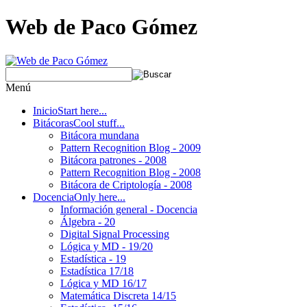
Web de Paco Gómez
Menú
Inicio
Start here...
Bitácoras
Cool stuff...
Bitácora mundana
Pattern Recognition Blog - 2009
Bitácora patrones - 2008
Pattern Recognition Blog - 2008
Bitácora de Criptología - 2008
Docencia
Only here...
Información general - Docencia
Álgebra - 20
Digital Signal Processing
Lógica y MD - 19/20
Estadística - 19
Estadística 17/18
Lógica y MD 16/17
Matemática Discreta 14/15