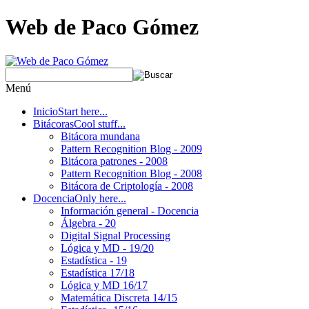
Web de Paco Gómez
Menú
Inicio
Start here...
Bitácoras
Cool stuff...
Bitácora mundana
Pattern Recognition Blog - 2009
Bitácora patrones - 2008
Pattern Recognition Blog - 2008
Bitácora de Criptología - 2008
Docencia
Only here...
Información general - Docencia
Álgebra - 20
Digital Signal Processing
Lógica y MD - 19/20
Estadística - 19
Estadística 17/18
Lógica y MD 16/17
Matemática Discreta 14/15