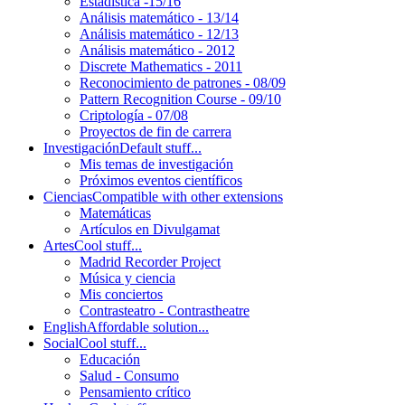
Estadística -15/16
Análisis matemático - 13/14
Análisis matemático - 12/13
Análisis matemático - 2012
Discrete Mathematics - 2011
Reconocimiento de patrones - 08/09
Pattern Recognition Course - 09/10
Criptología - 07/08
Proyectos de fin de carrera
Investigación
Default stuff...
Mis temas de investigación
Próximos eventos científicos
Ciencias
Compatible with other extensions
Matemáticas
Artículos en Divulgamat
Artes
Cool stuff...
Madrid Recorder Project
Música y ciencia
Mis conciertos
Contrasteatro - Contrastheatre
English
Affordable solution...
Social
Cool stuff...
Educación
Salud - Consumo
Pensamiento crítico