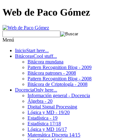
Web de Paco Gómez
Menú
Inicio
Start here...
Bitácoras
Cool stuff...
Bitácora mundana
Pattern Recognition Blog - 2009
Bitácora patrones - 2008
Pattern Recognition Blog - 2008
Bitácora de Criptología - 2008
Docencia
Only here...
Información general - Docencia
Álgebra - 20
Digital Signal Processing
Lógica y MD - 19/20
Estadística - 19
Estadística 17/18
Lógica y MD 16/17
Matemática Discreta 14/15