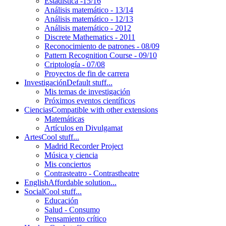
Estadística -15/16
Análisis matemático - 13/14
Análisis matemático - 12/13
Análisis matemático - 2012
Discrete Mathematics - 2011
Reconocimiento de patrones - 08/09
Pattern Recognition Course - 09/10
Criptología - 07/08
Proyectos de fin de carrera
Investigación
Default stuff...
Mis temas de investigación
Próximos eventos científicos
Ciencias
Compatible with other extensions
Matemáticas
Artículos en Divulgamat
Artes
Cool stuff...
Madrid Recorder Project
Música y ciencia
Mis conciertos
Contrasteatro - Contrastheatre
English
Affordable solution...
Social
Cool stuff...
Educación
Salud - Consumo
Pensamiento crítico