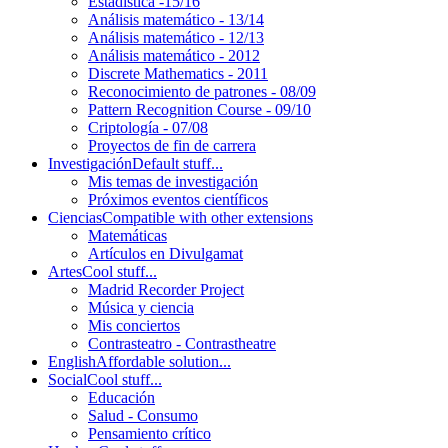
Estadística -15/16
Análisis matemático - 13/14
Análisis matemático - 12/13
Análisis matemático - 2012
Discrete Mathematics - 2011
Reconocimiento de patrones - 08/09
Pattern Recognition Course - 09/10
Criptología - 07/08
Proyectos de fin de carrera
Investigación
Default stuff...
Mis temas de investigación
Próximos eventos científicos
Ciencias
Compatible with other extensions
Matemáticas
Artículos en Divulgamat
Artes
Cool stuff...
Madrid Recorder Project
Música y ciencia
Mis conciertos
Contrasteatro - Contrastheatre
English
Affordable solution...
Social
Cool stuff...
Educación
Salud - Consumo
Pensamiento crítico