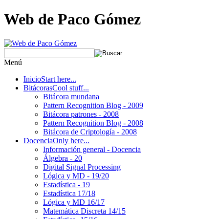
Web de Paco Gómez
Menú
Inicio
Start here...
Bitácoras
Cool stuff...
Bitácora mundana
Pattern Recognition Blog - 2009
Bitácora patrones - 2008
Pattern Recognition Blog - 2008
Bitácora de Criptología - 2008
Docencia
Only here...
Información general - Docencia
Álgebra - 20
Digital Signal Processing
Lógica y MD - 19/20
Estadística - 19
Estadística 17/18
Lógica y MD 16/17
Matemática Discreta 14/15