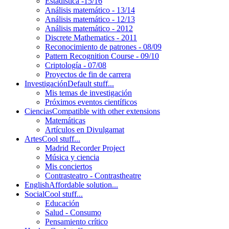
Estadística -15/16
Análisis matemático - 13/14
Análisis matemático - 12/13
Análisis matemático - 2012
Discrete Mathematics - 2011
Reconocimiento de patrones - 08/09
Pattern Recognition Course - 09/10
Criptología - 07/08
Proyectos de fin de carrera
Investigación
Default stuff...
Mis temas de investigación
Próximos eventos científicos
Ciencias
Compatible with other extensions
Matemáticas
Artículos en Divulgamat
Artes
Cool stuff...
Madrid Recorder Project
Música y ciencia
Mis conciertos
Contrasteatro - Contrastheatre
English
Affordable solution...
Social
Cool stuff...
Educación
Salud - Consumo
Pensamiento crítico