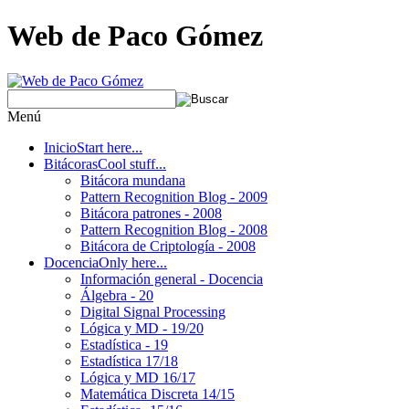
Web de Paco Gómez
Menú
Inicio
Start here...
Bitácoras
Cool stuff...
Bitácora mundana
Pattern Recognition Blog - 2009
Bitácora patrones - 2008
Pattern Recognition Blog - 2008
Bitácora de Criptología - 2008
Docencia
Only here...
Información general - Docencia
Álgebra - 20
Digital Signal Processing
Lógica y MD - 19/20
Estadística - 19
Estadística 17/18
Lógica y MD 16/17
Matemática Discreta 14/15