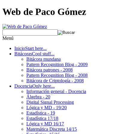
Web de Paco Gómez
Menú
Inicio
Start here...
Bitácoras
Cool stuff...
Bitácora mundana
Pattern Recognition Blog - 2009
Bitácora patrones - 2008
Pattern Recognition Blog - 2008
Bitácora de Criptología - 2008
Docencia
Only here...
Información general - Docencia
Álgebra - 20
Digital Signal Processing
Lógica y MD - 19/20
Estadística - 19
Estadística 17/18
Lógica y MD 16/17
Matemática Discreta 14/15