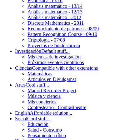
Estadística -15/16
Análisis matemático - 13/14
Análisis matemático - 12/13
Análisis matemático - 2012
Discrete Mathematics - 2011
Reconocimiento de patrones - 08/09
Pattern Recognition Course - 09/10
Criptología - 07/08
Proyectos de fin de carrera
Investigación
Default stuff...
Mis temas de investigación
Próximos eventos científicos
Ciencias
Compatible with other extensions
Matemáticas
Artículos en Divulgamat
Artes
Cool stuff...
Madrid Recorder Project
Música y ciencia
Mis conciertos
Contrasteatro - Contrastheatre
English
Affordable solution...
Social
Cool stuff...
Educación
Salud - Consumo
Pensamiento crítico