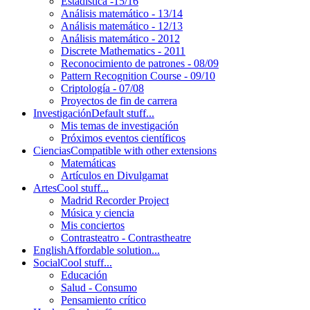
Estadística -15/16
Análisis matemático - 13/14
Análisis matemático - 12/13
Análisis matemático - 2012
Discrete Mathematics - 2011
Reconocimiento de patrones - 08/09
Pattern Recognition Course - 09/10
Criptología - 07/08
Proyectos de fin de carrera
Investigación
Default stuff...
Mis temas de investigación
Próximos eventos científicos
Ciencias
Compatible with other extensions
Matemáticas
Artículos en Divulgamat
Artes
Cool stuff...
Madrid Recorder Project
Música y ciencia
Mis conciertos
Contrasteatro - Contrastheatre
English
Affordable solution...
Social
Cool stuff...
Educación
Salud - Consumo
Pensamiento crítico