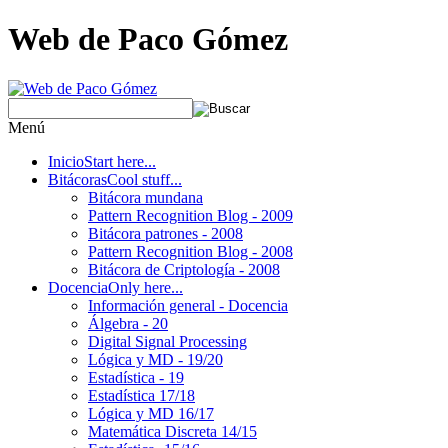
Web de Paco Gómez
Menú
Inicio
Start here...
Bitácoras
Cool stuff...
Bitácora mundana
Pattern Recognition Blog - 2009
Bitácora patrones - 2008
Pattern Recognition Blog - 2008
Bitácora de Criptología - 2008
Docencia
Only here...
Información general - Docencia
Álgebra - 20
Digital Signal Processing
Lógica y MD - 19/20
Estadística - 19
Estadística 17/18
Lógica y MD 16/17
Matemática Discreta 14/15