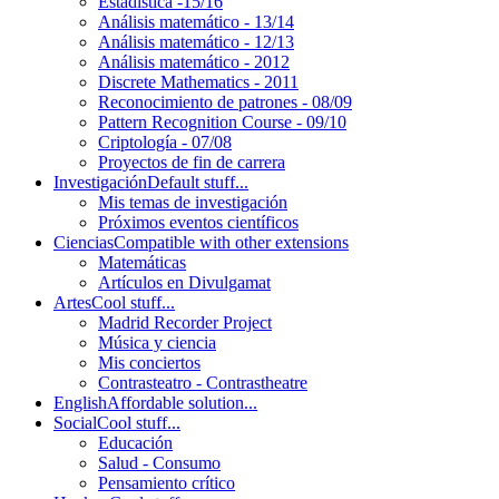
Estadística -15/16
Análisis matemático - 13/14
Análisis matemático - 12/13
Análisis matemático - 2012
Discrete Mathematics - 2011
Reconocimiento de patrones - 08/09
Pattern Recognition Course - 09/10
Criptología - 07/08
Proyectos de fin de carrera
Investigación
Default stuff...
Mis temas de investigación
Próximos eventos científicos
Ciencias
Compatible with other extensions
Matemáticas
Artículos en Divulgamat
Artes
Cool stuff...
Madrid Recorder Project
Música y ciencia
Mis conciertos
Contrasteatro - Contrastheatre
English
Affordable solution...
Social
Cool stuff...
Educación
Salud - Consumo
Pensamiento crítico