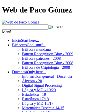
Web de Paco Gómez
Menú
Inicio
Start here...
Bitácoras
Cool stuff...
Bitácora mundana
Pattern Recognition Blog - 2009
Bitácora patrones - 2008
Pattern Recognition Blog - 2008
Bitácora de Criptología - 2008
Docencia
Only here...
Información general - Docencia
Álgebra - 20
Digital Signal Processing
Lógica y MD - 19/20
Estadística - 19
Estadística 17/18
Lógica y MD 16/17
Matemática Discreta 14/15