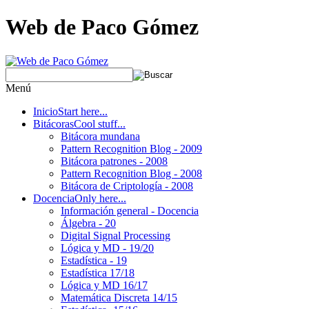
Web de Paco Gómez
Menú
Inicio
Start here...
Bitácoras
Cool stuff...
Bitácora mundana
Pattern Recognition Blog - 2009
Bitácora patrones - 2008
Pattern Recognition Blog - 2008
Bitácora de Criptología - 2008
Docencia
Only here...
Información general - Docencia
Álgebra - 20
Digital Signal Processing
Lógica y MD - 19/20
Estadística - 19
Estadística 17/18
Lógica y MD 16/17
Matemática Discreta 14/15