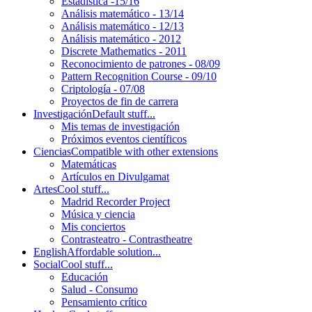
Estadística -15/16
Análisis matemático - 13/14
Análisis matemático - 12/13
Análisis matemático - 2012
Discrete Mathematics - 2011
Reconocimiento de patrones - 08/09
Pattern Recognition Course - 09/10
Criptología - 07/08
Proyectos de fin de carrera
Investigación
Default stuff...
Mis temas de investigación
Próximos eventos científicos
Ciencias
Compatible with other extensions
Matemáticas
Artículos en Divulgamat
Artes
Cool stuff...
Madrid Recorder Project
Música y ciencia
Mis conciertos
Contrasteatro - Contrastheatre
English
Affordable solution...
Social
Cool stuff...
Educación
Salud - Consumo
Pensamiento crítico