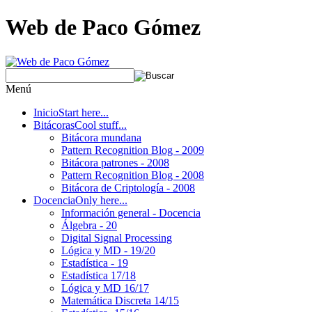
Web de Paco Gómez
Menú
Inicio
Start here...
Bitácoras
Cool stuff...
Bitácora mundana
Pattern Recognition Blog - 2009
Bitácora patrones - 2008
Pattern Recognition Blog - 2008
Bitácora de Criptología - 2008
Docencia
Only here...
Información general - Docencia
Álgebra - 20
Digital Signal Processing
Lógica y MD - 19/20
Estadística - 19
Estadística 17/18
Lógica y MD 16/17
Matemática Discreta 14/15