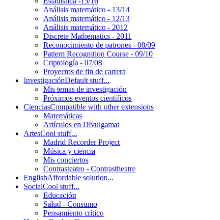
Estadística -15/16
Análisis matemático - 13/14
Análisis matemático - 12/13
Análisis matemático - 2012
Discrete Mathematics - 2011
Reconocimiento de patrones - 08/09
Pattern Recognition Course - 09/10
Criptología - 07/08
Proyectos de fin de carrera
Investigación
Default stuff...
Mis temas de investigación
Próximos eventos científicos
Ciencias
Compatible with other extensions
Matemáticas
Artículos en Divulgamat
Artes
Cool stuff...
Madrid Recorder Project
Música y ciencia
Mis conciertos
Contrasteatro - Contrastheatre
English
Affordable solution...
Social
Cool stuff...
Educación
Salud - Consumo
Pensamiento crítico