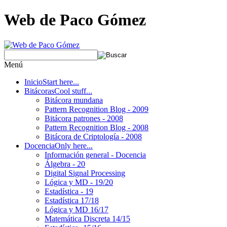
Web de Paco Gómez
Menú
Inicio
Start here...
Bitácoras
Cool stuff...
Bitácora mundana
Pattern Recognition Blog - 2009
Bitácora patrones - 2008
Pattern Recognition Blog - 2008
Bitácora de Criptología - 2008
Docencia
Only here...
Información general - Docencia
Álgebra - 20
Digital Signal Processing
Lógica y MD - 19/20
Estadística - 19
Estadística 17/18
Lógica y MD 16/17
Matemática Discreta 14/15