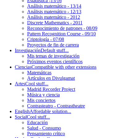
Estadística -15/16
Análisis matemático - 13/14
Análisis matemático - 12/13
Análisis matemático - 2012
Discrete Mathematics - 2011
Reconocimiento de patrones - 08/09
Pattern Recognition Course - 09/10
Criptología - 07/08
Proyectos de fin de carrera
Investigación
Default stuff...
Mis temas de investigación
Próximos eventos científicos
Ciencias
Compatible with other extensions
Matemáticas
Artículos en Divulgamat
Artes
Cool stuff...
Madrid Recorder Project
Música y ciencia
Mis conciertos
Contrasteatro - Contrastheatre
English
Affordable solution...
Social
Cool stuff...
Educación
Salud - Consumo
Pensamiento crítico