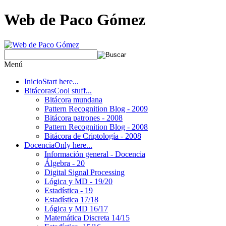
Web de Paco Gómez
Menú
Inicio
Start here...
Bitácoras
Cool stuff...
Bitácora mundana
Pattern Recognition Blog - 2009
Bitácora patrones - 2008
Pattern Recognition Blog - 2008
Bitácora de Criptología - 2008
Docencia
Only here...
Información general - Docencia
Álgebra - 20
Digital Signal Processing
Lógica y MD - 19/20
Estadística - 19
Estadística 17/18
Lógica y MD 16/17
Matemática Discreta 14/15