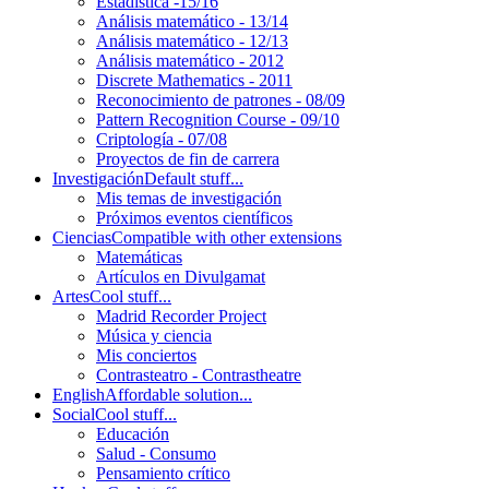
Estadística -15/16
Análisis matemático - 13/14
Análisis matemático - 12/13
Análisis matemático - 2012
Discrete Mathematics - 2011
Reconocimiento de patrones - 08/09
Pattern Recognition Course - 09/10
Criptología - 07/08
Proyectos de fin de carrera
Investigación
Default stuff...
Mis temas de investigación
Próximos eventos científicos
Ciencias
Compatible with other extensions
Matemáticas
Artículos en Divulgamat
Artes
Cool stuff...
Madrid Recorder Project
Música y ciencia
Mis conciertos
Contrasteatro - Contrastheatre
English
Affordable solution...
Social
Cool stuff...
Educación
Salud - Consumo
Pensamiento crítico