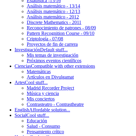
Estadística -15/16
Análisis matemático - 13/14
Análisis matemático - 12/13
Análisis matemático - 2012
Discrete Mathematics - 2011
Reconocimiento de patrones - 08/09
Pattern Recognition Course - 09/10
Criptología - 07/08
Proyectos de fin de carrera
Investigación
Default stuff...
Mis temas de investigación
Próximos eventos científicos
Ciencias
Compatible with other extensions
Matemáticas
Artículos en Divulgamat
Artes
Cool stuff...
Madrid Recorder Project
Música y ciencia
Mis conciertos
Contrasteatro - Contrastheatre
English
Affordable solution...
Social
Cool stuff...
Educación
Salud - Consumo
Pensamiento crítico