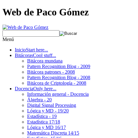
Web de Paco Gómez
Menú
Inicio
Start here...
Bitácoras
Cool stuff...
Bitácora mundana
Pattern Recognition Blog - 2009
Bitácora patrones - 2008
Pattern Recognition Blog - 2008
Bitácora de Criptología - 2008
Docencia
Only here...
Información general - Docencia
Álgebra - 20
Digital Signal Processing
Lógica y MD - 19/20
Estadística - 19
Estadística 17/18
Lógica y MD 16/17
Matemática Discreta 14/15