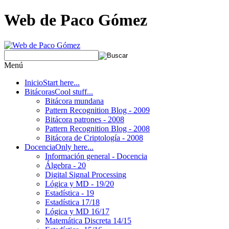
Web de Paco Gómez
Menú
Inicio
Start here...
Bitácoras
Cool stuff...
Bitácora mundana
Pattern Recognition Blog - 2009
Bitácora patrones - 2008
Pattern Recognition Blog - 2008
Bitácora de Criptología - 2008
Docencia
Only here...
Información general - Docencia
Álgebra - 20
Digital Signal Processing
Lógica y MD - 19/20
Estadística - 19
Estadística 17/18
Lógica y MD 16/17
Matemática Discreta 14/15