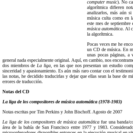
computer music
). No c
algorítmica difieren no
analizarlos, más aún si
música culta como en la
este mes de septiembre 
música automática
. Al 
la algorítmica.
Pocas veces me he encon
un CD de música. En mu
unas pocas páginas, a v
general nada especialmente original. Aquí, en cambio, nos encontram
dos miembros de
La liga,
en las que nos presentan un estudio compl
sinceridad y apasionamiento. Es aún más raro contar con el testimon
las notas, he decidido traducirlas y dejar que ellas sean la base de 
errores de traducción.
Notas del CD
La liga de los compositores de música automática (1978-1983)
Notas escritas por Tim Perkins y John Bischoff. Agosto de 2007
La liga de los compositores de música automática
fue una banda/co
área de la bahía de San Francisco entre 1977 y 1983. Considerad
microordenadores disponibles entonces en la ejecución musical en v