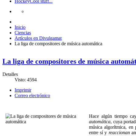
Hockey
Cool stuff...
Inicio
Ciencias
Artículos en Divulgamat
La liga de compositores de música automática
La liga de compositores de música automát
Detalles
Visto: 4594
Imprimir
Correo electrónico
Hace algún tiempo ca
automática
, cuya portad
música algorítmica, en
entre sí y
reaccionan
ant