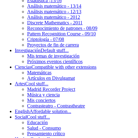
Estadística -15/16
Análisis matemático - 13/14
Análisis matemático - 12/13
Análisis matemático - 2012
Discrete Mathematics - 2011
Reconocimiento de patrones - 08/09
Pattern Recognition Course - 09/10
Criptología - 07/08
Proyectos de fin de carrera
Investigación
Default stuff...
Mis temas de investigación
Próximos eventos científicos
Ciencias
Compatible with other extensions
Matemáticas
Artículos en Divulgamat
Artes
Cool stuff...
Madrid Recorder Project
Música y ciencia
Mis conciertos
Contrasteatro - Contrastheatre
English
Affordable solution...
Social
Cool stuff...
Educación
Salud - Consumo
Pensamiento crítico