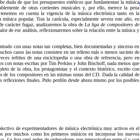
abe duda de que los presupuestos estéticos que fundamentan la música
tablemente de otras corrientes musicales y, por ello, merece la pena
 tenemos en cuenta la vigencia de la música electrónica tanto en la
 música popular. Tras la canícula, especialmente severa este año, en
de carácter fugaz, analizaremos la obra de
La liga de compositores de
calor de ese análisis, reflexionaremos sobre la relación entre la música y
trado con unas notas tan completas, bien documentadas y sinceras en
chos casos las notas consisten en un relleno más o menos sucinto de
eces refritos de una enciclopedia o una obra de referencia, pero en
os con notas escritas por Tim Perkins y John Bischoff, nada menos que
eto de la obra, los protagonistas y el contexto histórico, escrito con
io de los compositores en las mismas notas del CD. Dada la calidad de
mis reflexiones finales. Pido perdón desde ahora mismo por los posibles
lectivo de experimentadores de música electrónica muy activos en el
os por muchos como los primeros músicos en incorporar los nuevos
ivo,
La liga
creó redes de ordenadores que interactuaban entre sí y con