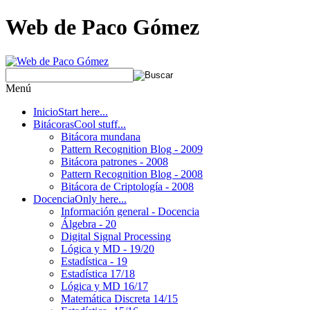
Web de Paco Gómez
Menú
Inicio
Start here...
Bitácoras
Cool stuff...
Bitácora mundana
Pattern Recognition Blog - 2009
Bitácora patrones - 2008
Pattern Recognition Blog - 2008
Bitácora de Criptología - 2008
Docencia
Only here...
Información general - Docencia
Álgebra - 20
Digital Signal Processing
Lógica y MD - 19/20
Estadística - 19
Estadística 17/18
Lógica y MD 16/17
Matemática Discreta 14/15