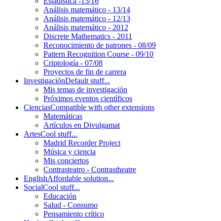
Estadística -15/16
Análisis matemático - 13/14
Análisis matemático - 12/13
Análisis matemático - 2012
Discrete Mathematics - 2011
Reconocimiento de patrones - 08/09
Pattern Recognition Course - 09/10
Criptología - 07/08
Proyectos de fin de carrera
Investigación
Default stuff...
Mis temas de investigación
Próximos eventos científicos
Ciencias
Compatible with other extensions
Matemáticas
Artículos en Divulgamat
Artes
Cool stuff...
Madrid Recorder Project
Música y ciencia
Mis conciertos
Contrasteatro - Contrastheatre
English
Affordable solution...
Social
Cool stuff...
Educación
Salud - Consumo
Pensamiento crítico