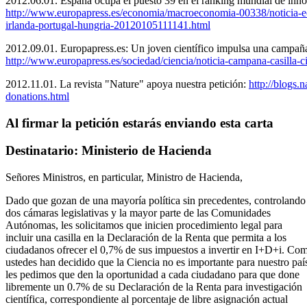
2012.06.01. España ocupa el puesto 39 en el ranking mundial de innov
http://www.europapress.es/economia/macroeconomia-00338/noticia-e
irlanda-portugal-hungria-20120105111141.html
2012.09.01. Europapress.es: Un joven científico impulsa una campaña 
http://www.europapress.es/sociedad/ciencia/noticia-campana-casilla
2012.11.01. La revista "Nature" apoya nuestra petición:
http://blogs.
donations.html
Al firmar la petición estarás enviando esta carta
Destinatario: Ministerio de Hacienda
Señores Ministros, en particular, Ministro de Hacienda,
Dado que gozan de una mayoría política sin precedentes, controlando 
dos cámaras legislativas y la mayor parte de las Comunidades
Autónomas, les solicitamos que inicien procedimiento legal para
incluir una casilla en la Declaración de la Renta que permita a los
ciudadanos ofrecer el 0,7% de sus impuestos a invertir en I+D+i. Co
ustedes han decidido que la Ciencia no es importante para nuestro paí
les pedimos que den la oportunidad a cada ciudadano para que done
libremente un 0.7% de su Declaración de la Renta para investigación
científica, correspondiente al porcentaje de libre asignación actual