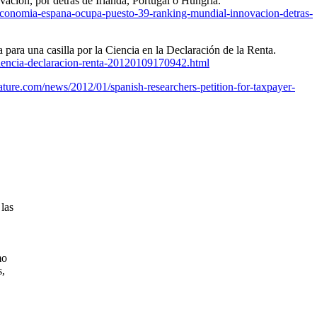
ación, por detrás de Irlanda, Portugal o Hungría.
conomia-espana-ocupa-puesto-39-ranking-mundial-innovacion-detras-
para una casilla por la Ciencia en la Declaración de la Renta.
-ciencia-declaracion-renta-20120109170942.html
nature.com/news/2012/01/spanish-researchers-petition-for-taxpayer-
las
mo
s,