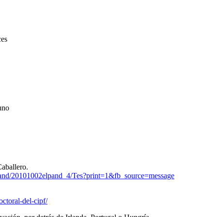
ces
uno
Caballero.
iespand/20101002elpand_4/Tes?print=1&fb_source=message
ctoral-del-cipf/