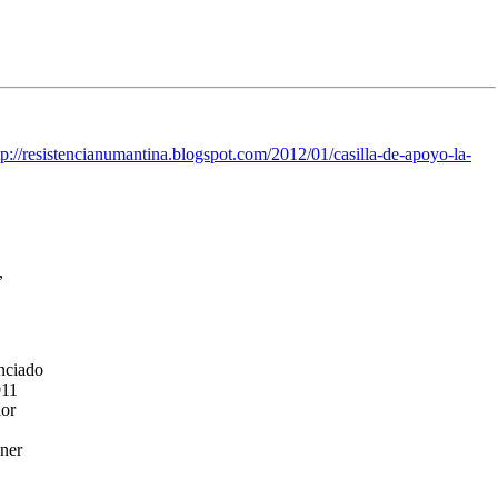
tp://resistencianumantina.blogspot.com/2012/01/casilla-de-apoyo-la-
,
nciado
011
ior
ener