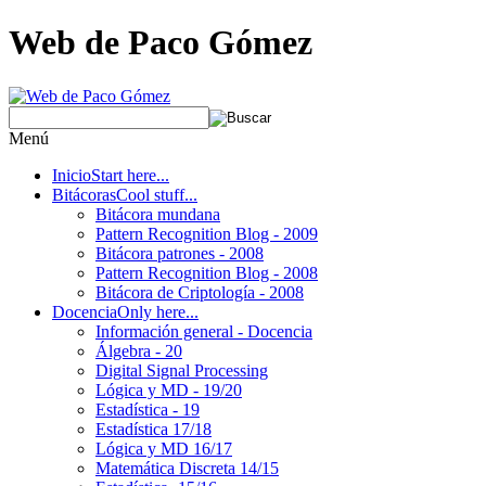
Web de Paco Gómez
Menú
Inicio
Start here...
Bitácoras
Cool stuff...
Bitácora mundana
Pattern Recognition Blog - 2009
Bitácora patrones - 2008
Pattern Recognition Blog - 2008
Bitácora de Criptología - 2008
Docencia
Only here...
Información general - Docencia
Álgebra - 20
Digital Signal Processing
Lógica y MD - 19/20
Estadística - 19
Estadística 17/18
Lógica y MD 16/17
Matemática Discreta 14/15