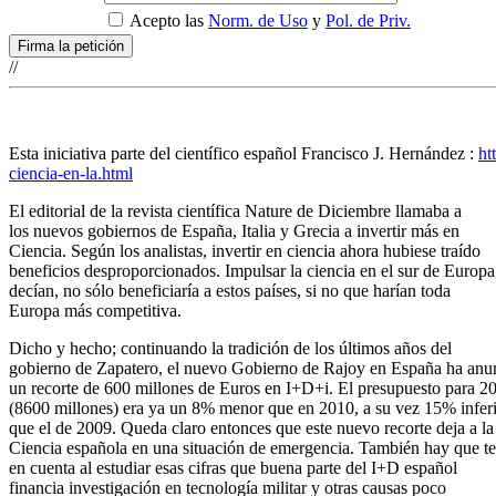
Acepto las
Norm. de Uso
y
Pol. de Priv.
//
Esta iniciativa parte del científico español Francisco J. Hernández :
ht
ciencia-en-la.html
El editorial de la revista científica Nature de Diciembre llamaba a
los nuevos gobiernos de España, Italia y Grecia a invertir más en
Ciencia. Según los analistas, invertir en ciencia ahora hubiese traído
beneficios desproporcionados. Impulsar la ciencia en el sur de Europa
decían, no sólo beneficiaría a estos países, si no que harían toda
Europa más competitiva.
Dicho y hecho; continuando la tradición de los últimos años del
gobierno de Zapatero, el nuevo Gobierno de Rajoy en España ha anu
un recorte de 600 millones de Euros en I+D+i. El presupuesto para 2
(8600 millones) era ya un 8% menor que en 2010, a su vez 15% infer
que el de 2009. Queda claro entonces que este nuevo recorte deja a la
Ciencia española en una situación de emergencia. También hay que t
en cuenta al estudiar esas cifras que buena parte del I+D español
financia investigación en tecnología militar y otras causas poco