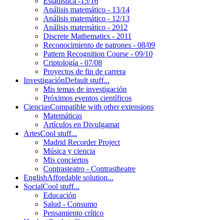
Estadística -15/16
Análisis matemático - 13/14
Análisis matemático - 12/13
Análisis matemático - 2012
Discrete Mathematics - 2011
Reconocimiento de patrones - 08/09
Pattern Recognition Course - 09/10
Criptología - 07/08
Proyectos de fin de carrera
Investigación
Default stuff...
Mis temas de investigación
Próximos eventos científicos
Ciencias
Compatible with other extensions
Matemáticas
Artículos en Divulgamat
Artes
Cool stuff...
Madrid Recorder Project
Música y ciencia
Mis conciertos
Contrasteatro - Contrastheatre
English
Affordable solution...
Social
Cool stuff...
Educación
Salud - Consumo
Pensamiento crítico