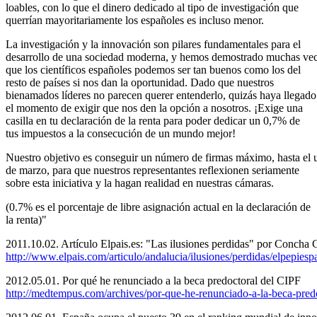
loables, con lo que el dinero dedicado al tipo de investigación que
querrían mayoritariamente los españoles es incluso menor.
La investigación y la innovación son pilares fundamentales para el
desarrollo de una sociedad moderna, y hemos demostrado muchas ve
que los científicos españoles podemos ser tan buenos como los del
resto de países si nos dan la oportunidad. Dado que nuestros
bienamados líderes no parecen querer entenderlo, quizás haya llegado
el momento de exigir que nos den la opción a nosotros. ¡Exige una
casilla en tu declaración de la renta para poder dedicar un 0,7% de
tus impuestos a la consecución de un mundo mejor!
Nuestro objetivo es conseguir un número de firmas máximo, hasta el 
de marzo, para que nuestros representantes reflexionen seriamente
sobre esta iniciativa y la hagan realidad en nuestras cámaras.
(0.7% es el porcentaje de libre asignación actual en la declaración de
la renta)"
2011.10.02. Artículo Elpais.es: "Las ilusiones perdidas" por Concha 
http://www.elpais.com/articulo/andalucia/ilusiones/perdidas/elpep
2012.05.01. Por qué he renunciado a la beca predoctoral del CIPF
http://medtempus.com/archives/por-que-he-renunciado-a-la-beca-predo