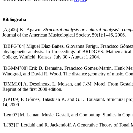
Bibliografía
[Aga06] K. Agawu.
Structural analysis or cultural analysis? com
Journal of the American Musicological Society, 59(1):1–46, 2006.
+
[DBFG
04] Miguel Díaz-Bañez, Giovanna Farigu, Francisco Gómez,
phylogenetic analysis. In Proceedings of BRIDGES: Mathematical 
College, Winfield, Kansas, July 30 - August 1 2004.
+
[DGMM
08] Erik D. Demaine, Francisco Gomez-Martin, Henk Meije
Winograd, and David R. Wood. The distance geometry of music. Com
[DMM10] A. Desolneux, L. Moisan, and J.-M. Morel. From Gestalt T
Reprint of the first 2008 edition.
[GPT09] F. Gómez, Talaskian P., and G.T. Toussaint. Structural pro
14, 2009.
[Lem97] M. Leman. Music, Gestalt, and Computing: Studies in Cogni
[LJ83] F. Lerdahl and R. Jackendoff. A Generative Theory of Tonal 