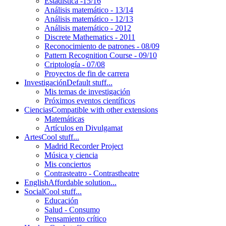
Estadística -15/16
Análisis matemático - 13/14
Análisis matemático - 12/13
Análisis matemático - 2012
Discrete Mathematics - 2011
Reconocimiento de patrones - 08/09
Pattern Recognition Course - 09/10
Criptología - 07/08
Proyectos de fin de carrera
Investigación
Default stuff...
Mis temas de investigación
Próximos eventos científicos
Ciencias
Compatible with other extensions
Matemáticas
Artículos en Divulgamat
Artes
Cool stuff...
Madrid Recorder Project
Música y ciencia
Mis conciertos
Contrasteatro - Contrastheatre
English
Affordable solution...
Social
Cool stuff...
Educación
Salud - Consumo
Pensamiento crítico