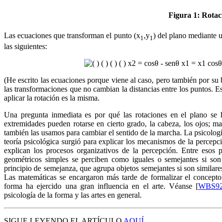
Figura 1:
Rotaci
Las ecuaciones que transforman el punto (x
,y
) del plano mediante 
1
1
las siguientes:
(He escrito las ecuaciones porque viene al caso, pero también por su b
las transformaciones que no cambian la distancias entre los puntos. Es
aplicar la rotación es la misma.
Una pregunta inmediata es por qué las rotaciones en el plano se ha
extremidades pueden rotarse en cierto grado, la cabeza, los ojos; 
también las usamos para cambiar el sentido de la marcha. La psicología
teoría psicológica surgió para explicar los mecanismos de la percepció
explican los procesos organizativos de la percepción. Entre esos p
geométricos simples se perciben como iguales o semejantes si son e
principio de semejanza, que agrupa objetos semejantes si son similares
Las matemáticas se encargaron más tarde de formalizar el concepto 
forma ha ejercido una gran influencia en el arte. Véanse [
WBS9
psicología de la forma y las artes en general.
SIGUE LEYENDO EL ARTÍCULO
AQUÍ
.