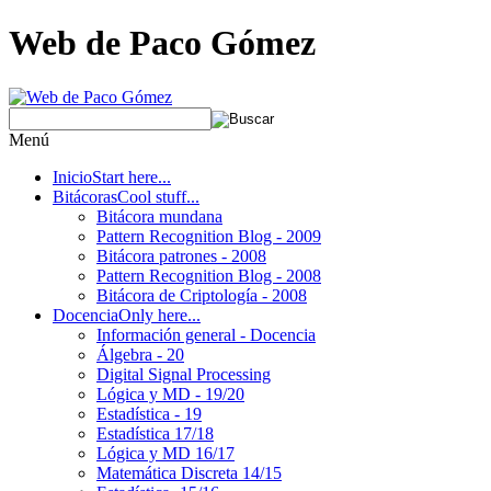
Web de Paco Gómez
Menú
Inicio
Start here...
Bitácoras
Cool stuff...
Bitácora mundana
Pattern Recognition Blog - 2009
Bitácora patrones - 2008
Pattern Recognition Blog - 2008
Bitácora de Criptología - 2008
Docencia
Only here...
Información general - Docencia
Álgebra - 20
Digital Signal Processing
Lógica y MD - 19/20
Estadística - 19
Estadística 17/18
Lógica y MD 16/17
Matemática Discreta 14/15